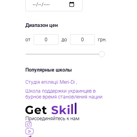
Дата
Диапазон цен
от
до
грн.
Популярные школы
Студія епіляціі Meri-Di
Школа поддержки украинцев в
бурное время становления нации
Присоединяйтесь к нам