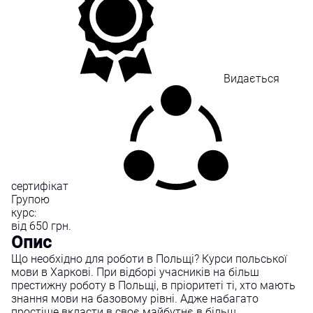
Видається
сертифікат
Групою
курс:
від
650
грн.
Опис
Що необхідно для роботи в Польщі? Курси польської
мови в Харкові. При відборі учасників на більш
престижну роботу в Польщі, в пріоритеті ті, хто мають
знання мови на базовому рівні. Адже набагато
простіше вкласти в своє майбутнє в більш