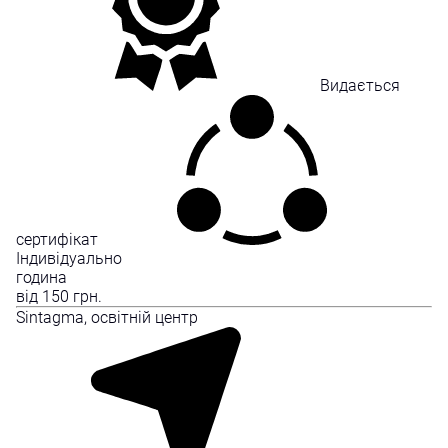
Видається
сертифікат
Індивідуально
година
від
150
грн.
Sintagma, освітній центр