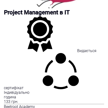
Project Management в IT
Видається
сертифікат
Індивідуально
година
133
грн.
Beetroot Academy