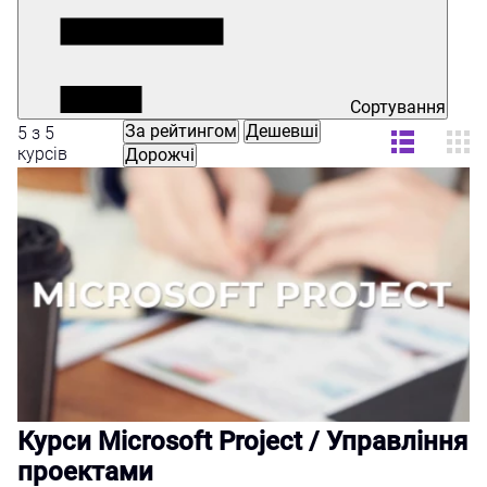
Сортування
За рейтингом
Дешевші
5 з 5
курсів
Дорожчі
Курси Microsoft Project / Управління
проектами