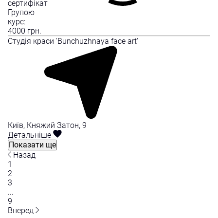
сертифікат
Групою
курс:
4000
грн.
Студія краси 'Bunchuzhnaya face art'
Київ, Княжий Затон, 9
Детальніше
Показати ще
Назад
1
2
3
...
9
Вперед