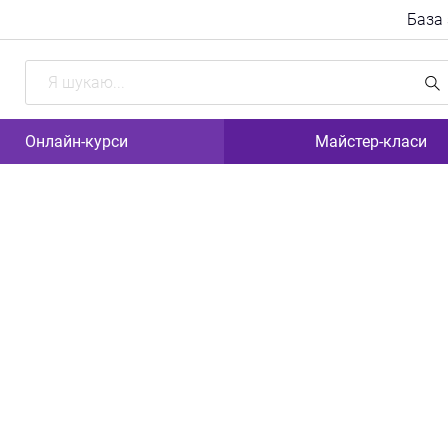
База
Поиск
Онлайн-курси
Майстер-класи