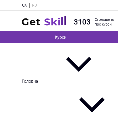
UA
RU
Оголошень
3103
про курси
Курси
Головна